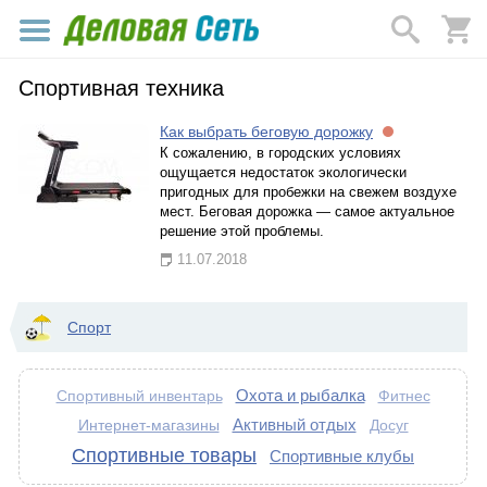
Спортивная техника
Как выбрать беговую дорожку
К сожалению, в городских условиях
ощущается недостаток экологически
пригодных для пробежки на свежем воздухе
мест. Беговая дорожка — самое актуальное
решение этой проблемы.
11.07.2018
Спорт
Охота и рыбалка
Спортивный инвентарь
Фитнес
Активный отдых
Интернет-магазины
Досуг
Спортивные товары
Спортивные клубы