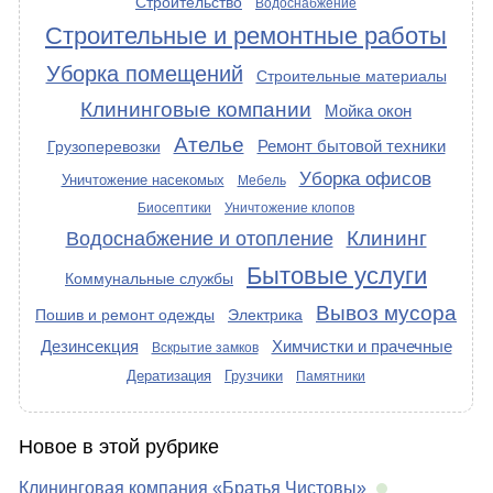
Строительство
Водоснабжение
Строительные и ремонтные работы
Уборка помещений
Строительные материалы
Клининговые компании
Мойка окон
Ателье
Ремонт бытовой техники
Грузоперевозки
Уборка офисов
Уничтожение насекомых
Мебель
Биосептики
Уничтожение клопов
Клининг
Водоснабжение и отопление
Бытовые услуги
Коммунальные службы
Вывоз мусора
Пошив и ремонт одежды
Электрика
Дезинсекция
Химчистки и прачечные
Вскрытие замков
Дератизация
Грузчики
Памятники
Новое в этой рубрике
Клининговая компания «Братья Чистовы»