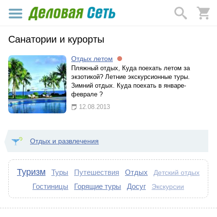
Санатории и курорты
Отдых летом
Пляжный отдых, Куда поехать летом за
экзотикой? Летние экскурсионные туры.
Зимний отдых. Куда поехать в январе-
феврале ?
12.08.2013
Отдых и развлечения
Туризм
Туры
Путешествия
Отдых
Детский отдых
Гостиницы
Горящие туры
Досуг
Экскурсии